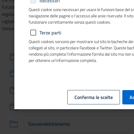
Necessari
funzioni, le Camere svolgono altri importanti compiti di
Questi cookie sono necessari per usare le funzioni base del si
regolazione del mercato e tutela dei consumatori che vanno dalla
navigazione delle pagine o l'accesso alle aree riservate. Il sit
vigilanza sulla sicurezza dei prodotti e strumenti di misura alla
funzionare correttamente senza questi cookies.
stesura di contratti-tipo privi di clausole inique per il consumatore.
Terze parti
Questi cookies servono per mostrare sul sito le bacheche dei 
collegati al sito, in particolare Facebook e Twitter. Queste ba
rendono più completa l'informazione fornita dal sito ma non 
Arbitrato e mediazione
per ottenere un'informazione completa.
Sicurezza prodotti
Metrologia legale
Conferma le scelte
Ac
Contratti tipo
Sovraindebitamento