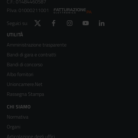
C.F.: 01484460587
P.Iva: 01000211001
Twitter
Facebook
Instagram
YouTube
LinkedIn
Seguici su:
Footer
UTILITÀ
Amministrazione trasparente
menù
Bandi di gara e contratti
colonna
Bandi di concorso
2
Albo fornitori
Unioncamere.Net
Rassegna Stampa
Footer
CHI SIAMO
Normativa
menù
Organi
colonna
Articolazione degli uffici