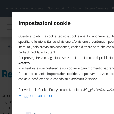
Menu
Salta
Amministrazione trasparente
Albo fornitori
Chi Siamo
Sistema Camerale
R
al
hamburgher
contenuto
i
principale
Impostazioni cookie
Questo sito utilizza cookie tecnici e cookie analitici anonimizzati.
specifiche funzionalità (condivisione e/o visione di contenuti), p
Home
Regolazione del mercato
installati, solo previo suo consenso, cookie di terze parti che cons
parte di profilare gli utenti.
Per proseguire la navigazione senza abilitare i cookie di profilazion
Accetto
.
Può gestire le sue preferenze sui cookie in ogni momento riaprend
Regolazione del mercato
l'apposito pulsante
Impostazioni cookie
e, dopo aver selezionato 
cookie di profilazione, cliccando su
Conferma le scelte
.
Per vedere la Cookie Policy completa, clicchi
Maggiori Informazio
Unioncamere supporta le Camere di commercio nelle funzioni
Maggiori informazioni
legate all’esercizio delle procedure di risoluzione alternativa delle
controversie (Arbitrato e Conciliazione) che possono insorgere sia
tra imprese che tra imprese e consumatori. Accanto a queste